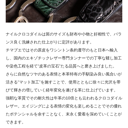
ナイルクロコダイルは斑のサイズも財布や小物と好相性で、バラ
ンス良く洗練された仕上がりに定評があります。
チマブエではその原皮をワシントン条約遵守のもと日本へ輸入
し、国内のエキゾチックレザー専門タンナーでの丁寧な鞣し加工
や染色工程を経て“皮革の宝石”たる品質へと磨き上げました。
さらに自然なツヤのある表情と本革特有の手馴染み良い風合いが
活きる“マット加工”を施すことで、使用とともに徐々に光沢を帯
びて輝きの増していく経年変化を遂げる革に仕上げています。
強靭な革質でその耐久性は牛革の10倍とも云われるクロコダイル
レザー。エイジングによる表情の変化も楽しめることでその優れ
たポテンシャルを余すことなく、末永く愛着を深めていくことが
できます。