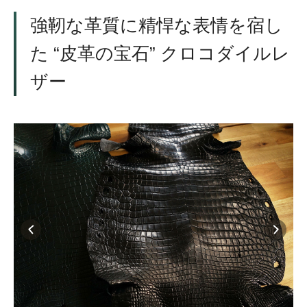
強靭な革質に精悍な表情を宿し
た “皮革の宝石” クロコダイルレ
ザー