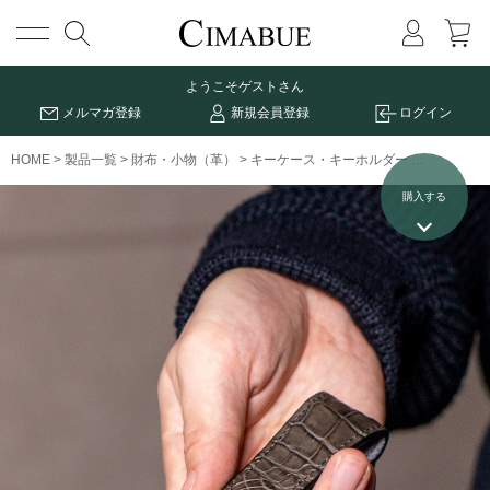
メニュー
ようこそ
ゲストさん
メルマガ登録
新規会員登録
ログイン
HOME
製品一覧
財布・小物（革）
キーケース・キーホルダー
ナイルクロ
購入する