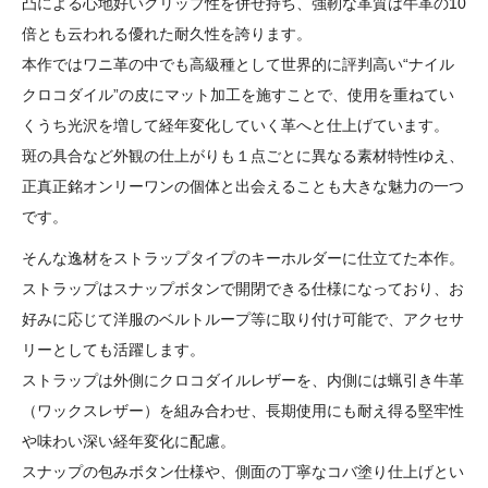
凸による心地好いグリップ性を併せ持ち、強靭な革質は牛革の10
倍とも云われる優れた耐久性を誇ります。
本作ではワニ革の中でも高級種として世界的に評判高い“ナイル
クロコダイル”の皮にマット加工を施すことで、使用を重ねてい
くうち光沢を増して経年変化していく革へと仕上げています。
斑の具合など外観の仕上がりも１点ごとに異なる素材特性ゆえ、
正真正銘オンリーワンの個体と出会えることも大きな魅力の一つ
です。
そんな逸材をストラップタイプのキーホルダーに仕立てた本作。
ストラップはスナップボタンで開閉できる仕様になっており、お
好みに応じて洋服のベルトループ等に取り付け可能で、アクセサ
リーとしても活躍します。
ストラップは外側にクロコダイルレザーを、内側には蝋引き牛革
（ワックスレザー）を組み合わせ、長期使用にも耐え得る堅牢性
や味わい深い経年変化に配慮。
スナップの包みボタン仕様や、側面の丁寧なコバ塗り仕上げとい