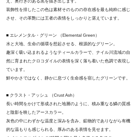
え、奥行きのある黒を描き出します。
装飾性を排したこの色は素材そのものの存在感を最も純粋に感じ
させ、その革艶には王者の表情をしっかりと湛えています。
■ エレメンタル・グリーン （Elemental Green）
水と大地、生命の循環を想起させる、根源的なグリーン。
趣深く吸い込まれるようなティールカラーで、ナイル川流域の自
然に育まれたクロコダイルの表情を深く落ち着いた色調で表現し
ています。
鮮やかさではなく、静かに息づく生命感を宿したグリーンです。
■ クラスト・アッシュ （Crust Ash）
長い時間をかけて形成された地層のように、積み重なる鱗の質感
と陰影を映したアースカラー。
灰色の中にわずかな温度と深みを含み、鉱物的でありながら有機
的な温もりも感じられる、厚みのある表情を見せます。