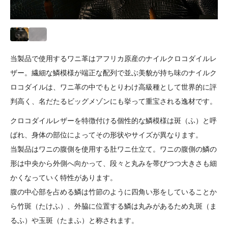
当製品で使用するワニ革はアフリカ原産のナイルクロコダイルレ
ザー。繊細な鱗模様が端正な配列で並ぶ美貌が持ち味のナイルク
ロコダイルは、ワニ革の中でもとりわけ高級種として世界的に評
判高く、名だたるビッグメゾンにも挙って重宝される逸材です。
クロコダイルレザーを特徴付ける個性的な鱗模様は斑（ふ）と呼
ばれ、身体の部位によってその形状やサイズが異なります。
当製品はワニの腹側を使用する肚ワニ仕立て。ワニの腹側の鱗の
形は中央から外側へ向かって、段々と丸みを帯びつつ大きさも細
かくなっていく特性があります。
腹の中心部を占める鱗は竹節のように四角い形をしていることか
ら竹斑（たけふ）、外脇に位置する鱗は丸みがあるため丸斑（ま
るふ）や玉斑（たまふ）と称されます。