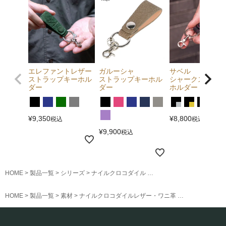
エレファントレザー
ガルーシャ
サベル
ストラップキーホル
ストラップキーホル
シャークスキンキ
ダー
ダー
ホルダー
¥
9,350
¥
8,800
税込
税込
¥
9,900
税込
HOME
製品一覧
シリーズ
ナイルクロコダイル
ナイルクロコダイルストラ
HOME
製品一覧
素材
ナイルクロコダイルレザー・ワニ革
ナイルクロコダ