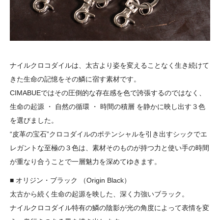
ナイルクロコダイルは、太古より姿を変えることなく生き続けて
きた生命の記憶をその鱗に宿す素材です。
CIMABUEではその圧倒的な存在感を色で誇張するのではなく、
生命の起源 ・ 自然の循環 ・ 時間の積層 を静かに映し出す３色
を選びました。
“皮革の宝石”クロコダイルのポテンシャルを引き出すシックでエ
レガントな至極の３色は、素材そのものが持つ力と使い手の時間
が重なり合うことで一層魅力を深めてゆきます。
■ オリジン・ブラック （Origin Black）
太古から続く生命の起源を映した、深く力強いブラック。
ナイルクロコダイル特有の鱗の陰影が光の角度によって表情を変