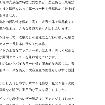
工程や完成品の特徴は異なれど、歴史ある伝統製法
の技と情熱を以って革一枚一枚を丹精込めて仕上げ
ありません。
逸材の親和性は極めて高く、表裏一体で製品化する
果が生まれ、さらなる魅力を引き出し合います。
を活かして、収納力と利便性にこだわり抜いた独自
ァスナー長財布に仕立てた本作。
イトの上質なファスナー使いにより、美しく端正な
な開閉アクションを兼ね備えています。
トの効いたバイカラー仕様も印象的な内装には、豊
納スペースを備え、大容量且つ整理もしやすく設計
が出し入れしやすい片マチ仕様や、見開き面への縦
搭載など随所に実用的な工夫を凝らしました。
イルドな表情のレザー製品は、アメカジをはじめと