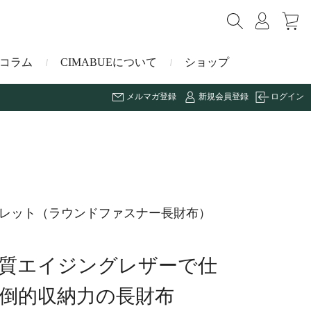
コラム
CIMABUEについて
ショップ
メルマガ登録
新規会員登録
ログイン
ショルダーバッグ
ミニ財布
マルゴー
キーケース・キーホルダー
ナイルクロコダイル
ォレット（ラウンドファスナー長財布）
その他の小物
ミュレ
質エイジングレザーで仕
ス
ブラーノ
倒的収納力の長財布