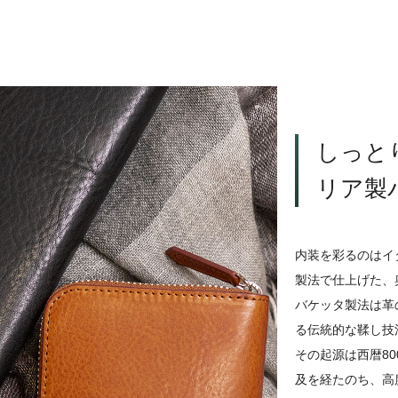
しっと
リア製
内装を彩るのはイ
製法で仕上げた、
バケッタ製法は革
る伝統的な鞣し技
その起源は西暦8
及を経たのち、高