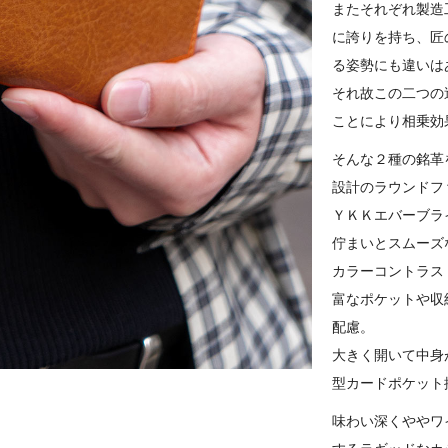
またそれぞれ製造
に誇りを持ち、匠
る姿勢にも違いは
それ故この二つの
ことにより相乗効
そんな２種の銘革
設計のラウンドフ
ＹＫＫエバーブラ
佇まいとスムーズ
カラーコントラス
富なポケットや収
配慮。
大きく開いて中身
型カードポケット
味わい深くややワ