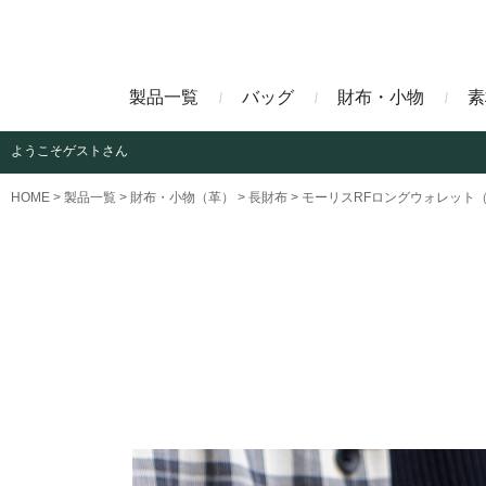
製品一覧
バッグ
財布・小物
素
ようこそ
ゲストさん
ビジネスバッグ
長財布
アニリンコードバン
エレフ
HOME
製品一覧
財布・小物（革）
長財布
モーリスRFロングウォレット
クラッチバッグ
マネークリップ
ファビオ
モーリ
名刺入れ
藍染めクロコダイル
墨染め
クロコダイル財布
トゥールーズ
グレイ
ブラン
クライ