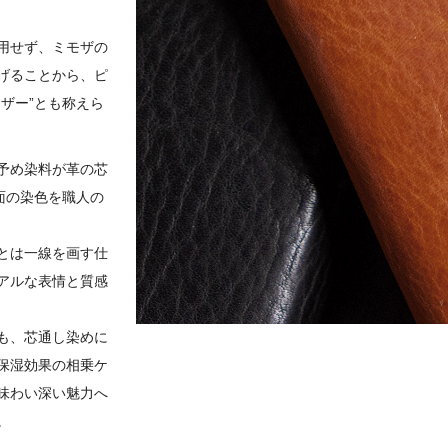
用せず、ミモザの
げることから、ピ
ザー”とも称えら
予め染料が革の芯
面の染色を職人の
とは一線を画す仕
アルな表情と質感
も、芯通し染めに
保湿効果の相乗ケ
味わい深い魅力へ
。