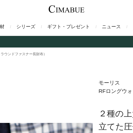
材
シリーズ
ギフト・プレゼント
ニュース
ァント
トートバッグ
ミドルウォレット
ガルーシャ
バックパック・リュック
二つ折り財布
サベル
（ラウンドファスナー長財布）
ス
コインケース
フレンチカーフ
フラグメントケース
漆
モーリス
RFロングウ
クロコダイル
定期入れ・パスケース
エメリー
IDカードホルダー
グレン
２種の上
ン
コードバン財布
ブレルノ
テレン
立てた圧
フ
ヒマラヤクロコダイル