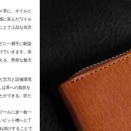
メ革に、オイルと
感に富んだワイル
ことで上品な光沢
どに一層手に馴染
げていきます。表
える、男前な魅力
と労力と設備環境
しは革への負担を
とができる、匠た
プールに皮一枚一
いピット槽へと丁
重ね漬けすることで