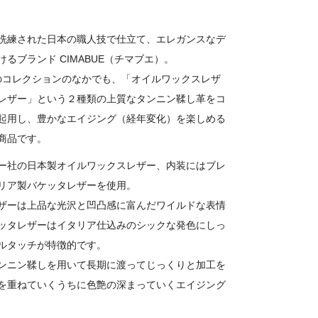
洗練された日本の職人技で仕立て、エレガンスなデ
るブランド CIMABUE（チマブエ）。
UEのコレクションのなかでも、「オイルワックスレザ
レザー」という２種類の上質なタンニン鞣し革をコ
起用し、豊かなエイジング（経年変化）を楽しめる
商品です。
ー社の日本製オイルワックスレザー、内装にはブレ
リア製バケッタレザーを使用。
ザーは上品な光沢と凹凸感に富んだワイルドな表情
ッタレザーはイタリア仕込みのシックな発色にしっ
ルタッチが特徴的です。
ンニン鞣しを用いて長期に渡ってじっくりと加工を
を重ねていくうちに色艶の深まっていくエイジング