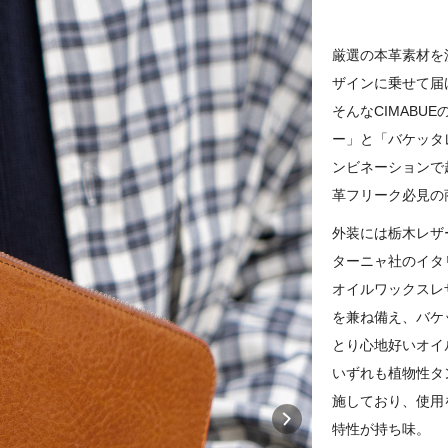
厳選の本革素材を
ザインに乗せて届け
そんなCIMAB
ー」と「バケッタ
ンビネーションで
革フリーク必見の
外装には栃木レザ
ターニャ社のイタ
オイルワックスレ
を兼ね備え、バケ
とり心地好いオイ
いずれも植物性タ
施しており、使用
特性が持ち味。