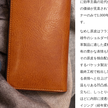
に効率主義の近代
の価値が見直され
ナーのみで1,0
す。
なめし原皮はフラ
雄牛のショルダー
革製品に適した柔
有の豊かな表情も
その原皮を独自配
するバケッタ製法
最終工程で粒出し
る表情へと仕上げ
温もりある凹凸感
立ちに、しっとり
ほどに内部に浸透
イジング（経年変