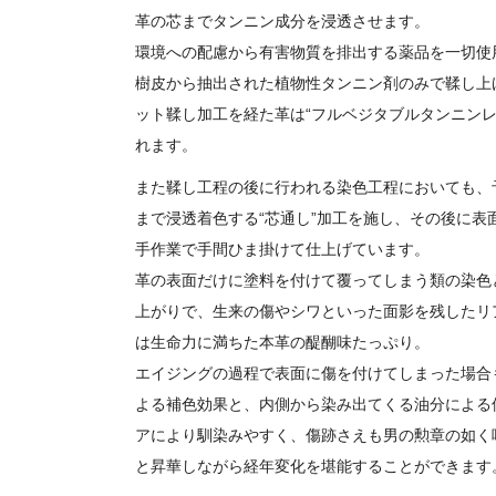
革の芯までタンニン成分を浸透させます。
環境への配慮から有害物質を排出する薬品を一切使
樹皮から抽出された植物性タンニン剤のみで鞣し上
ット鞣し加工を経た革は“フルベジタブルタンニンレ
れます。
また鞣し工程の後に行われる染色工程においても、
まで浸透着色する“芯通し”加工を施し、その後に表
手作業で手間ひま掛けて仕上げています。
革の表面だけに塗料を付けて覆ってしまう類の染色
上がりで、生来の傷やシワといった面影を残したリ
は生命力に満ちた本革の醍醐味たっぷり。
エイジングの過程で表面に傷を付けてしまった場合
よる補色効果と、内側から染み出てくる油分による
アにより馴染みやすく、傷跡さえも男の勲章の如く
と昇華しながら経年変化を堪能することができます