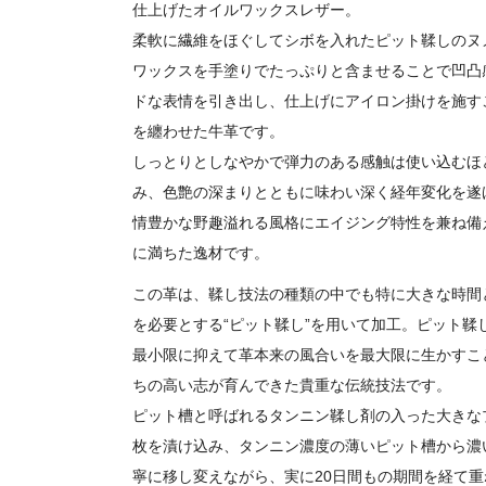
仕上げたオイルワックスレザー。
柔軟に繊維をほぐしてシボを入れたピット鞣しのヌ
ワックスを手塗りでたっぷりと含ませることで凹凸
ドな表情を引き出し、仕上げにアイロン掛けを施す
を纏わせた牛革です。
しっとりとしなやかで弾力のある感触は使い込むほ
み、色艶の深まりとともに味わい深く経年変化を遂
情豊かな野趣溢れる風格にエイジング特性を兼ね備
に満ちた逸材です。
この革は、鞣し技法の種類の中でも特に大きな時間
を必要とする“ピット鞣し”を用いて加工。ピット鞣
最小限に抑えて革本来の風合いを最大限に生かすこ
ちの高い志が育んできた貴重な伝統技法です。
ピット槽と呼ばれるタンニン鞣し剤の入った大きな
枚を漬け込み、タンニン濃度の薄いピット槽から濃
寧に移し変えながら、実に20日間もの期間を経て