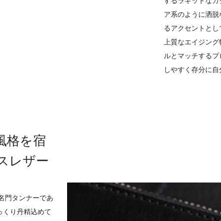
するラギッドなカ
ア系のように洒脱
るアクセントとし
上質なエイジング
ルとマッチするプ
しやすく存分に自
風格を宿
スレザー
名門タンナーであ
っくり丹精込めて