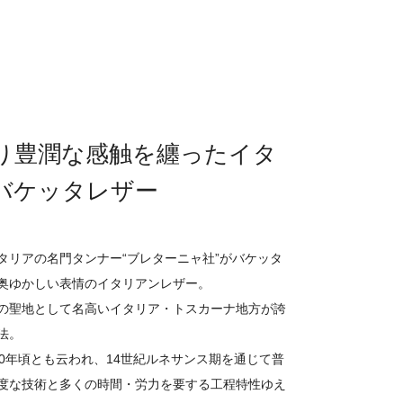
り豊潤な感触を纏ったイタ
バケッタレザー
タリアの名門タンナー“ブレターニャ社”がバケッタ
奥ゆかしい表情のイタリアンレザー。
の聖地として名高いイタリア・トスカーナ地方が誇
法。
00年頃とも云われ、14世紀ルネサンス期を通じて普
度な技術と多くの時間・労力を要する工程特性ゆえ