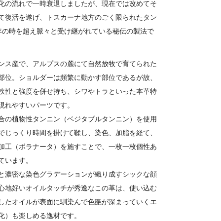
化の流れで一時衰退しましたが、現在では改めてそ
て復活を遂げ、トスカーナ地方のごく限られたタン
00年の時を超え脈々と受け継がれている秘伝の製法で
ンス産で、アルプスの麓にて自然放牧で育てられた
部位。ショルダーは頻繁に動かす部位であるが故、
軟性と強度を併せ持ち、シワやトラといった本革特
現れやすいパーツです。
合の植物性タンニン（ベジタブルタンニン）を使用
でじっくり時間を掛けて鞣し、染色、加脂を経て、
加工（ボラナータ）を施すことで、一枚一枚個性あ
ています。
と濃密な染色グラデーションが織り成すシックな顔
心地好いオイルタッチが秀逸なこの革は、使い込む
したオイルが表面に馴染んで色艶が深まっていくエ
化）も楽しめる逸材です。