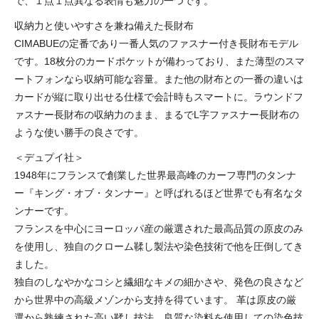
で、１点１点異なる表情も魅力の一つです。
収納力と使いやすさを兼ね備えた長財布
CIMABUEの定番であり一番人気のファスナー付き長財布モデル
です。18枚分のカードポケットが備わっており、また薄型のスマ
ートフォンなら収納可能な容量。また他の財布との一番の違いは
カードが縦に取り出せる仕様で会計時もスマートに。ラウンドフ
ァスナー長財布の収納力のまま、まるでL字ファスナー長財布の
ような使い勝手の良さです。
＜デュプイ社＞
1948年にフランスで創業した世界最高峰のカーフ専門のタンナ
ー『キング・オブ・タンナー』と呼ばれるほど世界でも有名なタ
ンナーです。
フランスを中心にヨーロッパ産の厳選された最高品質の原皮のみ
を使用し、独自のクローム鞣し製法や染色技術で他を圧倒してき
ました。
独自のしなやかなコシと繊細なキメの細かさや、発色の良さなど
から世界中の高級メゾンから支持を得ています。 革は原皮の厳
選から熟練された高い鞣し技法、良質な染料を使用しての染色技