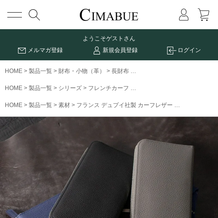
メニュー
ようこそ
ゲストさん
メルマガ登録
新規会員登録
ログイン
HOME
製品一覧
財布・小物（革）
長財布
フレンチカーフRFロングウォ
HOME
製品一覧
シリーズ
フレンチカーフ
フレンチカーフRFロングウォ
HOME
製品一覧
素材
フランス デュプイ社製 カーフレザー
フレンチカー