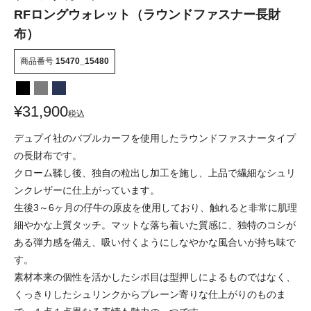
RFロングウォレット（ラウンドファスナー長財
布）
商品番号
15470_15480
¥
31,900
税込
デュプイ社のバブルカーフを使用したラウンドファスナータイプ
の長財布です。
クローム鞣し後、独自の粒出し加工を施し、上品で繊細なシュリ
ンクレザーに仕上がっています。
生後3～6ヶ月の仔牛の原皮を使用しており、触れると非常に肌理
細やかな上質タッチ。マットな落ち着いた質感に、独特のコシが
ある弾力感を備え、吸い付くようにしなやかな風合いが持ち味で
す。
素材本来の個性を活かしたシボ目は型押しによるものではなく、
くっきりしたシュリンクからプレーン寄りな仕上がりのものま