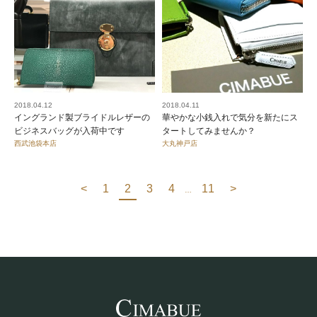
2018.04.12
2018.04.11
イングランド製ブライドルレザーの
華やかな小銭入れで気分を新たにス
ビジネスバッグが入荷中です
タートしてみませんか？
西武池袋本店
大丸神戸店
<
1
2
3
4
11
>
…