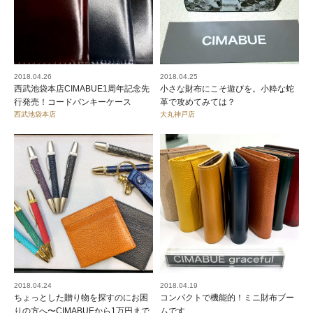
2018.04.26
2018.04.25
西武池袋本店CIMABUE1周年記念先
小さな財布にこそ遊びを。小粋な蛇
行発売！コードバンキーケース
革で攻めてみては？
西武池袋本店
大丸神戸店
2018.04.24
2018.04.19
ちょっとした贈り物を探すのにお困
コンパクトで機能的！ミニ財布ブー
りの方へ〜CIMABUEから1万円まで
ムです