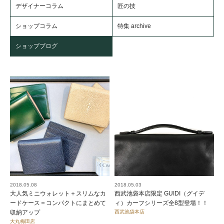
デザイナーコラム
匠の技
ショップコラム
特集 archive
ショップブログ
2018.05.08
2018.05.03
大人気ミニウォレット＋スリムなカ
西武池袋本店限定 GUIDI（グイデ
ードケース＝コンパクトにまとめて
ィ）カーフシリーズ全8型登場！！
収納アップ
西武池袋本店
大丸梅田店