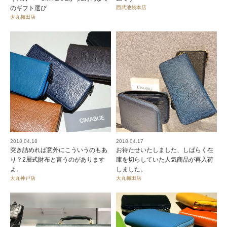
のギフト選び
西武池袋本店
大丸梅田店
2018.04.18
2018.04.17
突き詰めれば意外にこういうのもあ
お待たせいたしました、しばらく在
り？2層式財布と言うのがあります
庫を切らしていた人気商品が再入荷
よ。
しました。
大丸神戸店
大丸梅田店