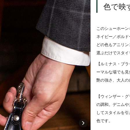
色で映
このシューホーン
ネイビー／ボルド
どの色もアニリン
選ぶだけでスタイ
【ルミナス・ブラ
ーマルな場でも見
艶の強さ、大人の
【ウィンザー・グ
の調和。デニムや
してスタイルを引
色です。