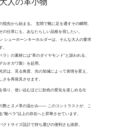
大人の革小物
の指先から始まる。 玄関で靴に足を通すその瞬間、
その仕草にも、あなたらしい品格を宿したい。
ン シューホーンキーホルダーは、そんな大人の要求
す。
ベラ）の素材には“革のダイヤモンド”と謳われる、
デルオガワ製）を起用。
光沢は、見る角度、光の加減によって表情を変え、
しさを再発見させます。
を張り、使い込むほどに飴色の変化を楽しめる仕
の艶とヌメ革の温かみ―― このコントラストが、こ
る“靴ベラ”以上の存在へと昇華させています。
パクトサイズ設計で持ち運びの便利さも抜群。