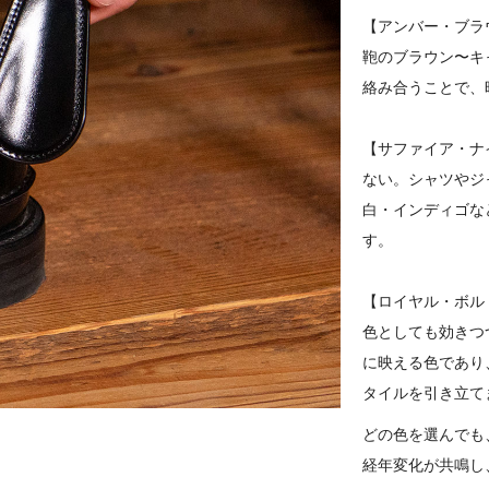
【アンバー・ブラ
鞄のブラウン〜キ
絡み合うことで、
【サファイア・ナ
ない。シャツやジ
白・インディゴな
す。
【ロイヤル・ボル
色としても効きつ
に映える色であり
タイルを引き立て
どの色を選んでも
経年変化が共鳴し