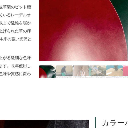
皮革製のピット槽
ているレーデルオ
限まで繊維を寝か
上げられた革の輝
革本来の強い光沢と
上がる繊細な色味
ます。長年使用し
色味や質感に変わ
カラー