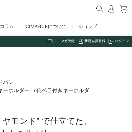
コラム
CIMABUEについて
ショップ
メルマガ登録
新規会員登録
ログイン
ショルダーバッグ
ミニ財布
マルゴー
キーケース・キーホルダー
ナイルクロコダイル
ドバン
キーホルダー （靴ベラ付きキーホルダ
その他の小物
ミュレ
ス
ブラーノ
イヤモンド” で仕立てた、