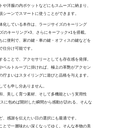
トや洋服の内ポケットなどにもスムーズに納まり、
脱シーンでスマートに使うことができます。
体化している本作は、ラージサイズのキーリング
イズのキーリング×3、さらにキーフック×1を搭載。
ちに便利で、家の鍵・車の鍵・オフィスの鍵などを
で仕分け可能です。
することで、アクセサリーとしても存在感を発揮。
やベルトループに掛ければ、極上の革艶がアクセン
の佇まいはスタイリングに遊びと品格を与えます。
しても申し分ありません。
和、美しく育つ素材、そして多機能という実用性
クスに包めば開封した瞬間から感動が訪れる、そんな
ど、感謝を伝えたい日の選択にも最適です。
ことで一層味わい深くなってゆく。そんな本物の美