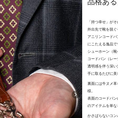
品格ある
「持つ幸せ」がそ
外出先で靴を脱ぐ
アニリンコードバ
にこたえる逸品で
シューホーン（靴
コードバン（レー
透明感を伴う深い
手に取るたびに美
裏面には牛ヌメ革
様。
表面のコードバン
のアイテムを単な
かさばらないコン