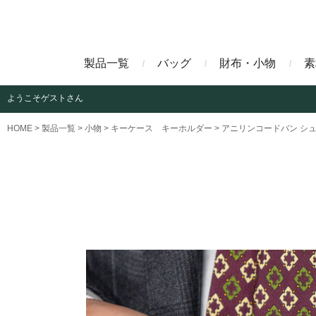
製品一覧
バッグ
財布・小物
素
ようこそ
ゲストさん
ビジネスバッグ
長財布
アニリンコードバン
エレフ
HOME
製品一覧
小物
キーケース キーホルダー
アニリンコードバン シ
クラッチバッグ
マネークリップ
ファビオ
モーリ
名刺入れ
藍染めクロコダイル
墨染め
クロコダイル財布
トゥールーズ
グレイ
ブラン
クライ