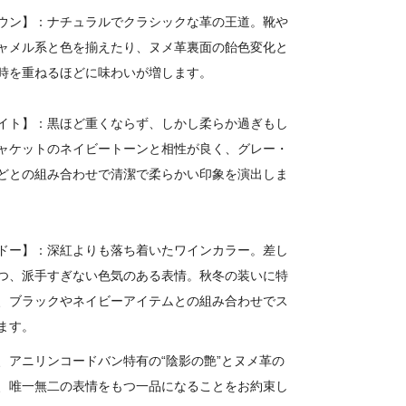
ウン】：ナチュラルでクラシックな革の王道。靴や
ャメル系と色を揃えたり、ヌメ革裏面の飴色変化と
時を重ねるほどに味わいが増します。
イト】：黒ほど重くならず、しかし柔らか過ぎもし
ャケットのネイビートーンと相性が良く、グレー・
どとの組み合わせで清潔で柔らかい印象を演出しま
ドー】：深紅よりも落ち着いたワインカラー。差し
つ、派手すぎない色気のある表情。秋冬の装いに特
、ブラックやネイビーアイテムとの組み合わせでス
ます。
、アニリンコードバン特有の“陰影の艶”とヌメ革の
、唯一無二の表情をもつ一品になることをお約束し