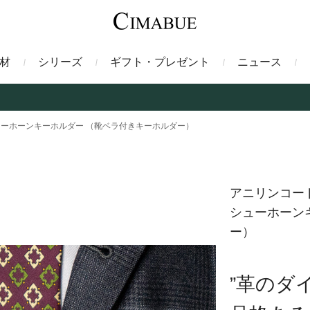
材
シリーズ
ギフト・プレゼント
ニュース
ァント
トートバッグ
ミドルウォレット
ガルーシャ
バックパック・リュック
二つ折り財布
サベル
ューホーンキーホルダー （靴ベラ付きキーホルダー）
ス
コインケース
フレンチカーフ
フラグメントケース
漆
アニリンコー
シューホーン
クロコダイル
定期入れ・パスケース
エメリー
IDカードホルダー
グレン
ー）
ン
コードバン財布
ブレルノ
テレン
”革のダ
フ
ヒマラヤクロコダイル