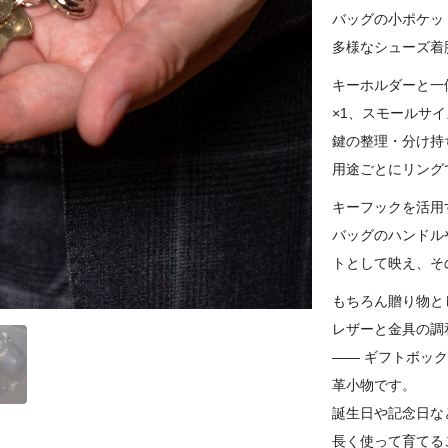
バッグの小ポケッ
多様なシューズ着
キーホルダーと一
×1、スモールサ
鍵の整理・分け持
用途ごとにリング
キーフックを活用
バッグのハンドル
トとして映え、そ
もちろん贈り物と
レザーと金具の調
―― ギフトボッ
革小物です。
誕生日や記念日な
長く使って育てる