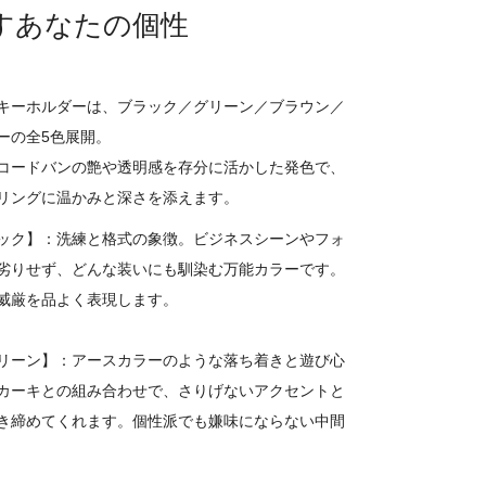
すあなたの個性
キーホルダーは、ブラック／グリーン／ブラウン／
ーの全5色展開。
コードバンの艶や透明感を存分に活かした発色で、
リングに温かみと深さを添えます。
ック】：洗練と格式の象徴。ビジネスシーンやフォ
劣りせず、どんな装いにも馴染む万能カラーです。
威厳を品よく表現します。
リーン】：アースカラーのような落ち着きと遊び心
カーキとの組み合わせで、さりげないアクセントと
き締めてくれます。個性派でも嫌味にならない中間