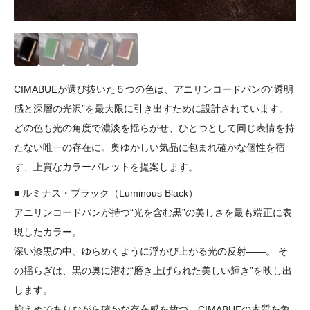
CIMABUEが選び抜いた５つの色は、アニリンコードバンの“透明
感と深層の光沢”を最大限に引き出すために設計されています。
どの色も光の角度で濃淡を揺らがせ、ひとつとして同じ表情を持
たない唯一の存在に。奥ゆかしい気品に包まれ確かな個性を宿
す、上質なカラーパレットを提案します。
■ ルミナス・ブラック（Luminous Black）
アニリンコードバンが持つ“光を含む黒”の美しさを最も端正に表
現したカラー。
深い漆黒の中、ゆらめくように浮かび上がる光の反射——。 そ
の揺らぎは、黒の奥に潜む“磨き上げられた美しい輝き”を映し出
します。
控えめでありながら確かな存在感を放つ、CIMABUEの本質を象