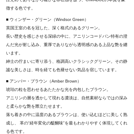
徴する色です。
■ ウィンザー・グリーン（Windsor Green）
英国王室の名を冠した、深く格式のあるグリーン。
長い歴史を感じさせる深緑の中に、アニリンコードバン特有の澄
んだ光が射し込み、重厚でありながら透明感のある上品な艶を纏
います。
紳士の佇まいに寄り添う、格調高いクラシックグリーン。その静
謐な美しさは、時を経ても色褪せない気品を宿しています。
■ アンバー・ブラウン（Amber Brown）
琥珀の粒を思わせるあたたかな光を内包したブラウン。
アニリンの層を透かして現れる濃淡は、自然素材ならではの深み
と柔らかな艶を際立たせます。
落ち着きの中に温度のあるブラウンは、使い込むほどに美しく熟
成し、 革の“経年変化の醍醐味”を最もわかりやすく体現してくれ
る色です。