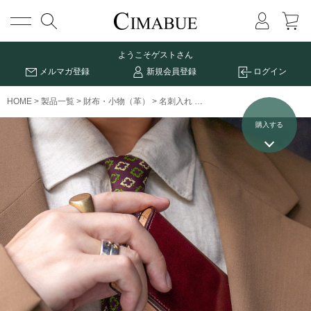
メニュー
ようこそ
ゲストさん
メルマガ登録
新規会員登録
ログイン
HOME
製品一覧
財布・小物（革）
名刺入れ
アニリンコードバン名刺入れ
購入する