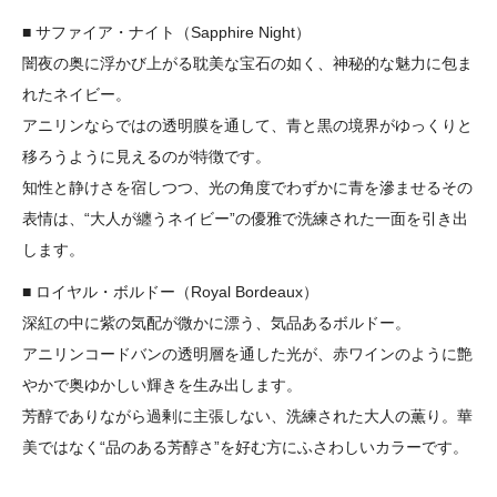
■ サファイア・ナイト（Sapphire Night）
闇夜の奥に浮かび上がる耽美な宝石の如く、神秘的な魅力に包ま
れたネイビー。
アニリンならではの透明膜を通して、青と黒の境界がゆっくりと
移ろうように見えるのが特徴です。
知性と静けさを宿しつつ、光の角度でわずかに青を滲ませるその
表情は、“大人が纏うネイビー”の優雅で洗練された一面を引き出
します。
■ ロイヤル・ボルドー（Royal Bordeaux）
深紅の中に紫の気配が微かに漂う、気品あるボルドー。
アニリンコードバンの透明層を通した光が、赤ワインのように艶
やかで奥ゆかしい輝きを生み出します。
芳醇でありながら過剰に主張しない、洗練された大人の薫り。華
美ではなく“品のある芳醇さ”を好む方にふさわしいカラーです。