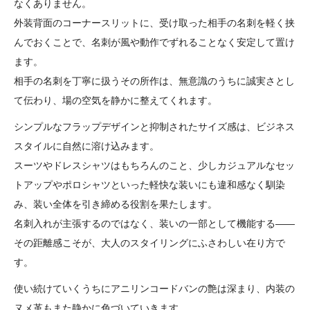
なくありません。
外装背面のコーナースリットに、受け取った相手の名刺を軽く挟
んでおくことで、名刺が風や動作でずれることなく安定して置け
ます。
相手の名刺を丁寧に扱うその所作は、無意識のうちに誠実さとし
て伝わり、場の空気を静かに整えてくれます。
シンプルなフラップデザインと抑制されたサイズ感は、ビジネス
スタイルに自然に溶け込みます。
スーツやドレスシャツはもちろんのこと、少しカジュアルなセッ
トアップやポロシャツといった軽快な装いにも違和感なく馴染
み、装い全体を引き締める役割を果たします。
名刺入れが主張するのではなく、装いの一部として機能する――
その距離感こそが、大人のスタイリングにふさわしい在り方で
す。
使い続けていくうちにアニリンコードバンの艶は深まり、内装の
ヌメ革もまた静かに色づいていきます。