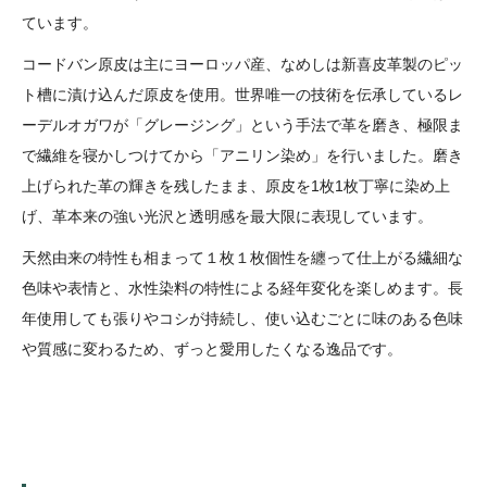
ています。
コードバン原皮は主にヨーロッパ産、なめしは新喜皮革製のピッ
ト槽に漬け込んだ原皮を使用。世界唯一の技術を伝承しているレ
ーデルオガワが「グレージング」という手法で革を磨き、極限ま
で繊維を寝かしつけてから「アニリン染め」を行いました。磨き
上げられた革の輝きを残したまま、原皮を1枚1枚丁寧に染め上
げ、革本来の強い光沢と透明感を最大限に表現しています。
天然由来の特性も相まって１枚１枚個性を纏って仕上がる繊細な
色味や表情と、水性染料の特性による経年変化を楽しめます。長
年使用しても張りやコシが持続し、使い込むごとに味のある色味
や質感に変わるため、ずっと愛用したくなる逸品です。