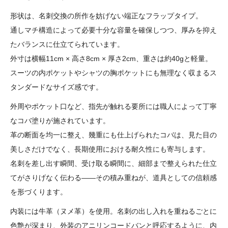
形状は、名刺交換の所作を妨げない端正なフラップタイプ。
通しマチ構造によって必要十分な容量を確保しつつ、厚みを抑え
たバランスに仕立てられています。
外寸は横幅11cm × 高さ8cm × 厚さ2cm、重さは約40gと軽量。
スーツの内ポケットやシャツの胸ポケットにも無理なく収まるス
タンダードなサイズ感です。
外周やポケット口など、指先が触れる要所には職人によって丁寧
なコバ塗りが施されています。
革の断面を均一に整え、幾重にも仕上げられたコバは、見た目の
美しさだけでなく、長期使用における耐久性にも寄与します。
名刺を差し出す瞬間、受け取る瞬間に、細部まで整えられた仕立
てがさりげなく伝わる――その積み重ねが、道具としての信頼感
を形づくります。
内装には牛革（ヌメ革）を使用。名刺の出し入れを重ねるごとに
色艶が深まり、外装のアニリンコードバンと呼応するように、内