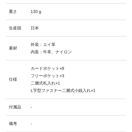
重さ
130 g
生産国
日本
外装：エイ革
素材
内装：牛革、ナイロン
カードポケット×8
フリーポケット×3
仕様
二層式札入れ×1
L字型ファスナー二層式小銭入れ×1
付属品
-
備考
-