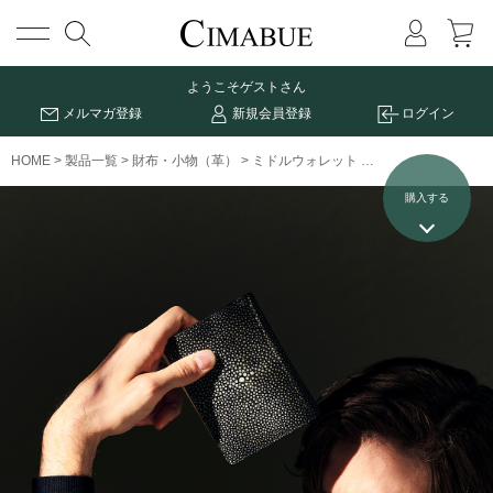
メニュー
ようこそ
ゲストさん
メルマガ登録
新規会員登録
ログイン
HOME
製品一覧
財布・小物（革）
ミドルウォレット
ガルーシャ手帳型ミ
購入する