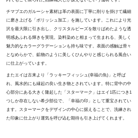
チマブエのガルーシャ素材は革の表面に丁寧に削りを掛けて繊細
に磨き上げる「ポリッシュ加工」を施しています。これにより光
沢を最大限に引き出し、クリスタルビーズを散りばめたような透
明感あふれる輝きを実現。染料染めと相まって生まれる、美しく
魅力的なカラーグラデーションも持ち味です。表面の感触は滑々
となめらかで、鉱物のように美しくひんやりと感じられる風合い
に仕上がっています。
またエイは古来より「ラッキーフィッシュ(幸福の魚)」と呼ば
れ、風水的にも縁起の良い生き物とされています。特に背中の中
心部分にある大きく隆起した「スターマーク」はエイ1匹につき1
つしか存在しない希少部位で、「幸福の印」として重宝されてい
ます。スターマークをデザインの中心に据えることで、洗練され
た印象に仕上がり運気を呼び込む期待も引き上げてくれます。