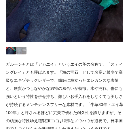
ガルーシャとは「アカエイ」というエイの革の名称で、「スティ
ングレイ」とも呼ばれます。「海の宝石」として名高い希少で高
級なエキゾチックレザーで、繊細に粒立ったエレガンスな表情
と、硬質かつしなやかな独特の風合いが特徴。水や汚れ、傷にも
強いという特性を併せ持ち、難しいお手入れをしなくても美しさ
が持続するメンテナンスフリーな素材です。「牛革30年・エイ革
100年」と評されるほどに丈夫で優れた耐久性を誇りますが、そ
の頑強な特性ゆえ縫製加工には特殊なノウハウが必要で、日本国
内でもごく限られた熟練職人しか扱えないという逸材です。