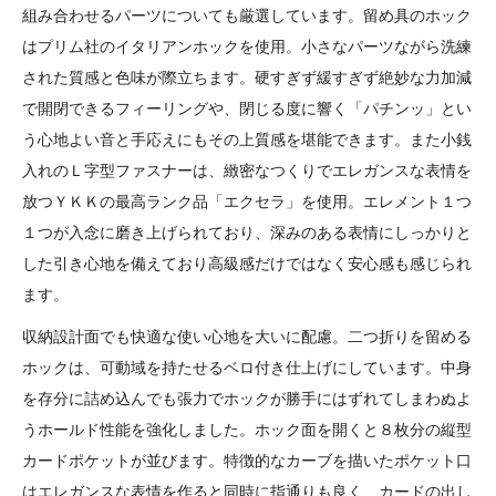
組み合わせるパーツについても厳選しています。留め具のホック
はプリム社のイタリアンホックを使用。小さなパーツながら洗練
された質感と色味が際立ちます。硬すぎず緩すぎず絶妙な力加減
で開閉できるフィーリングや、閉じる度に響く「パチンッ」とい
う心地よい音と手応えにもその上質感を堪能できます。また小銭
入れのＬ字型ファスナーは、緻密なつくりでエレガンスな表情を
放つＹＫＫの最高ランク品「エクセラ」を使用。エレメント１つ
１つが入念に磨き上げられており、深みのある表情にしっかりと
した引き心地を備えており高級感だけではなく安心感も感じられ
ます。
収納設計面でも快適な使い心地を大いに配慮。二つ折りを留める
ホックは、可動域を持たせるベロ付き仕上げにしています。中身
を存分に詰め込んでも張力でホックが勝手にはずれてしまわぬよ
うホールド性能を強化しました。ホック面を開くと８枚分の縦型
カードポケットが並びます。特徴的なカーブを描いたポケット口
はエレガンスな表情を作ると同時に指通りも良く、カードの出し