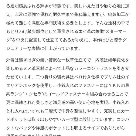
る透明感あふれる輝きが特徴です。美しい見た目や触り心地に加
え、非常に頑強で優れた耐久性まで兼ね備えますが、縫製加工が
極めて難しく高度な専門技術を必要とします。そんな逸材の中で
もとりわけ希少部位として重宝されるエイ革の象徴“スターマー
ク”を中央に配置して仕立ててあるがゆえに、本作はひと際ラグ
ジュアリーな表情に仕上がっています。
外装は継ぎはぎの無い贅沢な一枚革仕立てで、内装は経年変化を
楽しめるヌメ革素材によって上品なカラーコントラストを引き立
たせています。二つ折りの留め具はベロ付き仕様でプリム社のイ
タリアンホックを使用し、小銭入れのファスナーにはＹＫＫの最
高ランク“エクセラ”のゴールドファスナーを組み合わせることで
更に洗練された美しさと満足感の高い使い心地を実現。小銭入れ
と札入れはいずれも二層式で中身を整理しやすく、充実したカー
ドポケットは取り出しやすいカーブ型に設計しています。コンパ
クトなバッグや洋服のポケットにも収まるサイズでありながら、