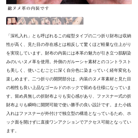
「深札入れ」とも呼ばれるこの縦型タイプの二つ折り財布は収納
性が高く、見た目の存在感とは相反して驚くほど軽量な仕上がり
を実現しています。財布の内装には本革の魅力が引き立つ肌馴染
みのいいヌメ革を使用。外側のガルーシャ素材とのコントラスト
も美しく、使いこむごとに深く自分色に染まっていく経年変化も
楽しめます。二つ折りの開閉部分は、内装のヌメ革素材と見た目
の相性も良い上品なゴールドのホックで留める仕様になっていま
す。留め具無しの折財布よりも安心感があり、ファスナー式の折
財布よりも瞬時に開閉可能で使い勝手の良い設計です。また小銭
入れはファスナーが外付けで独立型の構造となっているため、ホ
ック面を開けずに直接ワンアクションでアクセス可能となってい
ます。