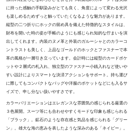
に持った感触の手馴染みがとても良く、角度によって変わる光沢
も楽しめるためずっと触っていたくなるような魅力があります。
縦型の二つ折りにホックの留め具を備えた特徴的なスタイルは、
財布を開いた時の姿が手帳のようにも感じられ知的な佇まいを演
出してくれます。内装のヌメ革と外装のガルーシャとのカラーコ
ントラストも美しく、上品なゴールドのホックとファスナーで本
革の風格が一層引き立っています。会計時には縦型のカードポケ
ットや２層式の札入れ、独立型のファスナー小銭入れなど使いや
すい設計によりスマートな決済アクションをサポート。持ち運び
に際してもコンパクトなバッグや洋服のポケットなどにも入るサ
イズで、申し分ない扱いやすさです。
カラーバリエーションはエレガンスな雰囲気の感じられる厳選の
３色展開。スーツ等にも合わせやすくモードな印象も感じられる
「ブラック」。鉱石のような存在感と気品を感じられる「グリー
ン」。雄大な海の恵みを表したような深みのある「ネイビー」。