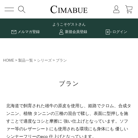
メニュー
ようこそ
ゲストさん
メルマガ登録
新規会員登録
ログイン
HOME
製品一覧
シリーズ
ブラン
ブラン
北海道で飼育された雄牛の原皮を使用し、姫路でクロム、合成タ
ンニン、植物 タンニンの三種の混合で鞣し、表面に型押しを施
すことで適度なコシと摩擦に 強い仕上げとなっています。ソフ
ァー等のレザーシートにも使用される環境にも身体にも 優しい
シンナーフリーのeco 仕上げとなっています。