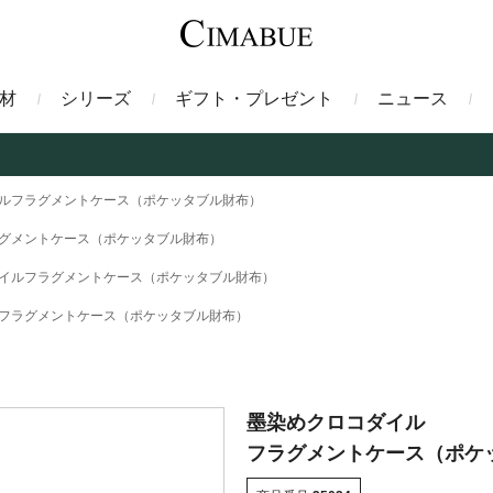
材
シリーズ
ギフト・プレゼント
ニュース
ァント
トートバッグ
ミドルウォレット
ガルーシャ
バックパック・リュック
二つ折り財布
サベル
ルフラグメントケース（ポケッタブル財布）
グメントケース（ポケッタブル財布）
ス
コインケース
フレンチカーフ
フラグメントケース
漆
イルフラグメントケース（ポケッタブル財布）
フラグメントケース（ポケッタブル財布）
クロコダイル
定期入れ・パスケース
エメリー
IDカードホルダー
グレン
ン
コードバン財布
ブレルノ
テレン
墨染めクロコダイル
フラグメントケース（ポケ
フ
ヒマラヤクロコダイル