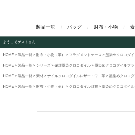
製品一覧
バッグ
財布・小物
素
ようこそ
ゲストさん
ビジネスバッグ
長財布
アニリンコードバン
エレフ
HOME
製品一覧
財布・小物（革）
フラグメントケース
墨染めクロコダイ
HOME
製品一覧
シリーズ
硝煙墨染クロコダイル
墨染めクロコダイルフラ
クラッチバッグ
マネークリップ
ファビオ
モーリ
HOME
製品一覧
素材
ナイルクロコダイルレザー・ワニ革
墨染めクロコダ
HOME
製品一覧
財布・小物（革）
クロコダイル財布
墨染めクロコダイル
名刺入れ
藍染めクロコダイル
墨染め
クロコダイル財布
トゥールーズ
グレイ
ブラン
クライ