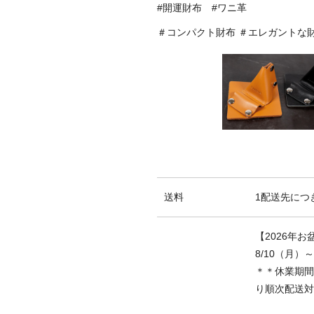
#開運財布 #ワニ革
＃コンパクト財布 ＃エレガントな財
送料
1配送先につき
【2026年
8/10（月）
＊＊休業期間
り順次配送対