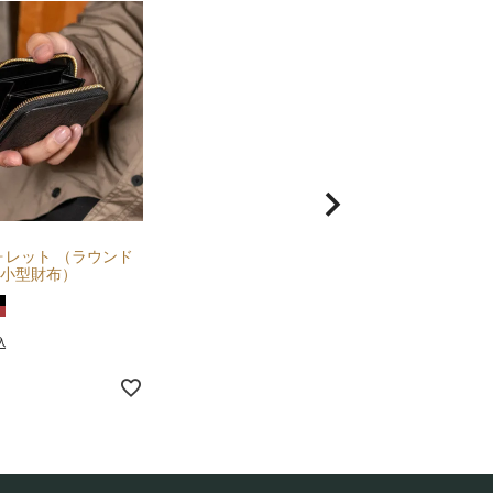
ォレット （ラウンド
小型財布）
込