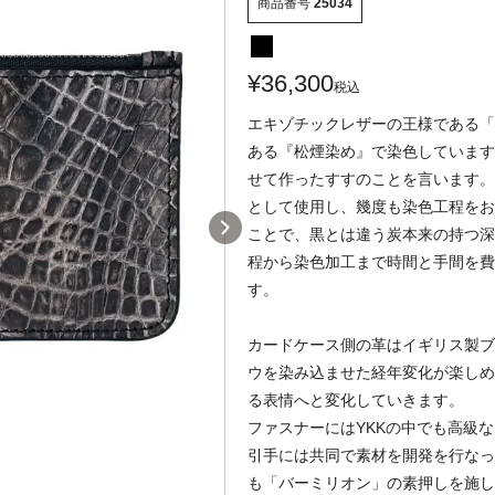
商品番号
25034
¥
36,300
税込
エキゾチックレザーの王様である「
ある『松煙染め』で染色しています
せて作ったすすのことを言います。
として使用し、幾度も染色工程をお
ことで、黒とは違う炭本来の持つ深
程から染色加工まで時間と手間を費
す。
カードケース側の革はイギリス製ブ
ウを染み込ませた経年変化が楽しめ
る表情へと変化していきます。
ファスナーにはYKKの中でも高級
引手には共同で素材を開発を行なっ
も「バーミリオン」の素押しを施し