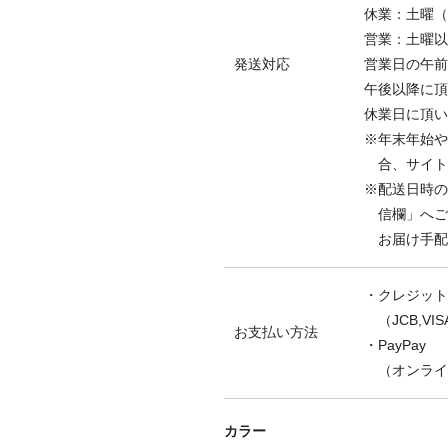
休業：土曜（
営業：土曜以
発送対応
営業日の午前
午後以降に頂
休業日に頂い
※年末年始や
合、サイ
※配送日時の
信欄」へご
お届け手配
・クレジット
（JCB,VISA
お支払い方法
・PayPay
（オンライ
カラー