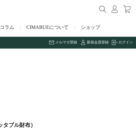
コラム
CIMABUEについて
ショップ
メルマガ登録
新規会員登録
ログイン
ショルダーバッグ
ミニ財布
マルゴー
キーケース・キーホルダー
ナイルクロコダイル
その他の小物
ミュレ
ス
ブラーノ
ッタブル財布）