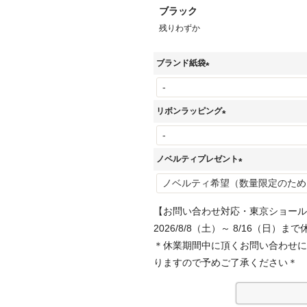
ブラック
残りわずか
ブランド紙袋
(
必
リボンラッピング
須
(
)
必
ノベルティプレゼント
須
(
)
必
【お問い合わせ対応・東京ショール
須
2026/8/8（土）～ 8/16（日）まで
)
＊休業期間中に頂くお問い合わせに
りますので予めご了承ください＊