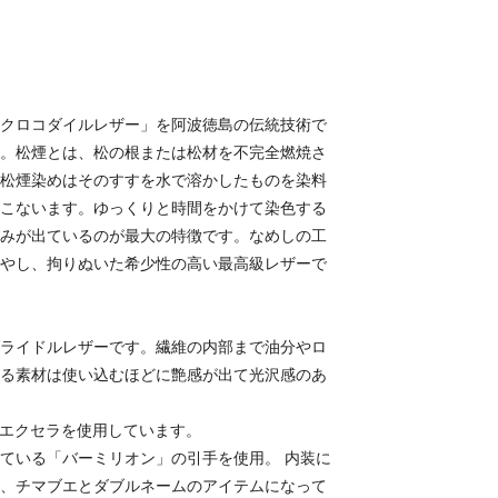
クロコダイルレザー」を阿波徳島の伝統技術で
。松煙とは、松の根または松材を不完全燃焼さ
松煙染めはそのすすを水で溶かしたものを染料
こないます。ゆっくりと時間をかけて染色する
みが出ているのが最大の特徴です。なめしの工
やし、拘りぬいた希少性の高い最高級レザーで
ライドルレザーです。繊維の内部まで油分やロ
る素材は使い込むほどに艶感が出て光沢感のあ
なエクセラを使用しています。
ている「バーミリオン」の引手を使用。 内装に
、チマブエとダブルネームのアイテムになって