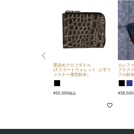
墨染めクロコダイル
エレフ
LFスマートウォレット（L字フ
フラグ
ァスナー薄型財布）
ブル財
¥
55,000
¥
38,500
税込