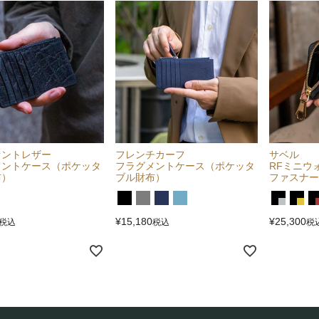
ァントレザー
フレンチカーフ
サベル
メントケース（ポケッタ
フラグメントケース（ポケッタ
RFミニウ
布）
ブル財布）
ファスナー
¥
15,180
¥
25,300
税込
税込
税