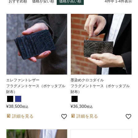
4
件中
1
-
4
件表示
おすすめ順
価格が安い順
価格が高い順
エレファントレザー
墨染めクロコダイル
フラグメントケース（ポケッタブル
フラグメントケース（ポケッタブル
財布）
財布）
¥
38,500
¥
36,300
税込
税込
詳細を見る
詳細を見る