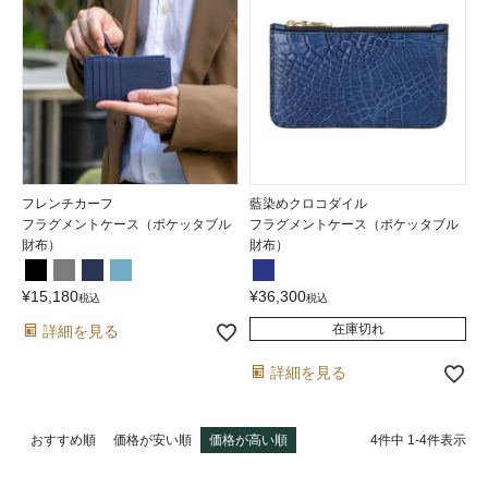
フレンチカーフ
藍染めクロコダイル
フラグメントケース（ポケッタブル
フラグメントケース（ポケッタブル
財布）
財布）
¥
15,180
¥
36,300
税込
税込
在庫切れ
詳細を見る
詳細を見る
4
件中
1
-
4
件表示
おすすめ順
価格が安い順
価格が高い順