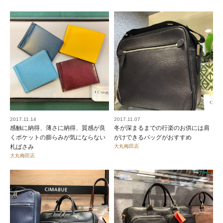
2017.11.14
2017.11.07
感触に納得、薄さに納得、質感が良
冬が深まるまでの行楽のお供には肩
くポケットの膨らみが気にならない
がけできるバッグがおすすめ
札ばさみ
大丸梅田店
大丸梅田店