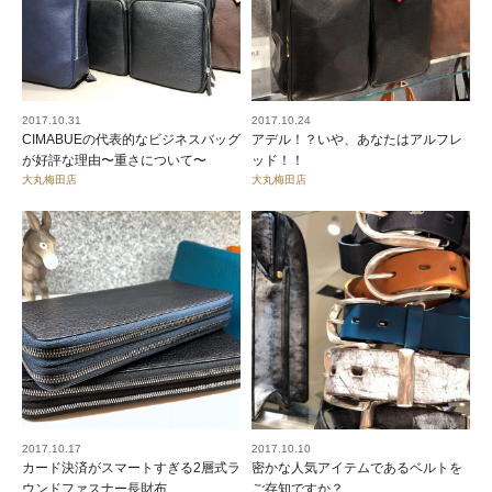
2017.10.31
2017.10.24
CIMABUEの代表的なビジネスバッグ
アデル！？いや、あなたはアルフレ
が好評な理由〜重さについて〜
ッド！！
大丸梅田店
大丸梅田店
2017.10.17
2017.10.10
カード決済がスマートすぎる2層式ラ
密かな人気アイテムであるベルトを
ウンドファスナー長財布
ご存知ですか？