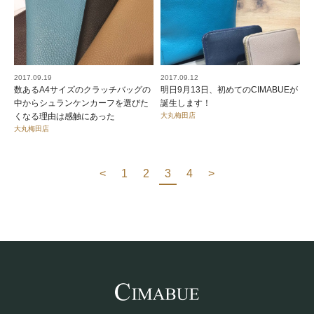
2017.09.19
2017.09.12
数あるA4サイズのクラッチバッグの
明日9月13日、初めてのCIMABUEが
中からシュランケンカーフを選びた
誕生します！
くなる理由は感触にあった
大丸梅田店
大丸梅田店
<
1
2
3
4
>