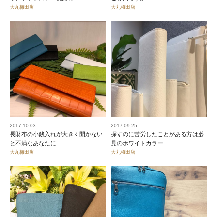
大丸梅田店
大丸梅田店
2017.10.03
2017.09.25
長財布の小銭入れが大きく開かない
探すのに苦労したことがある方は必
と不満なあなたに
見のホワイトカラー
大丸梅田店
大丸梅田店