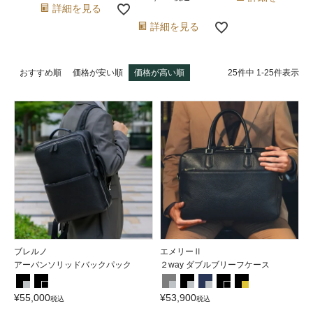
詳細を見る
詳細を見る
25
件中
1
-
25
件表示
おすすめ順
価格が安い順
価格が高い順
ブレルノ
エメリーⅡ
アーバンソリッドバックパック
２way ダブルブリーフケース
¥
55,000
¥
53,900
税込
税込