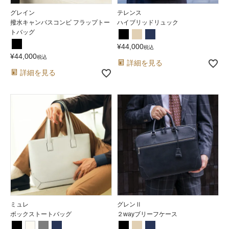
グレイン
テレンス
撥水キャンバスコンビ フラップトー
ハイブリッドリュック
トバッグ
¥
44,000
税込
¥
44,000
税込
詳細を見る
詳細を見る
ミュレ
グレンⅡ
ボックストートバッグ
２wayブリーフケース