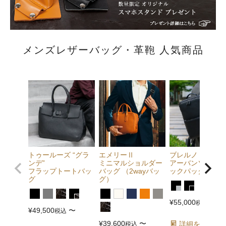
メンズレザーバッグ・革鞄 人気商品
トゥールーズ “グラ
エメリーⅡ
ブレルノ
ンデ”
ミニマルショルダー
アーバンソリッド
フラップトートバッ
バッグ （2wayバッ
ックパック
グ
グ）
¥
55,000
税込
¥
49,500
〜
税込
¥
39,600
〜
詳細を見る
税込