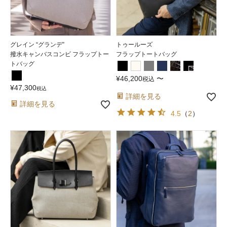
グレイン “グランデ”
トゥールーズ
撥水キャンバスコンビ フラップトー
フラップトートバッグ
トバッグ
¥
46,200
〜
税込
¥
47,300
税込
詳細を見る
詳細を見る
4.5
（
2
）