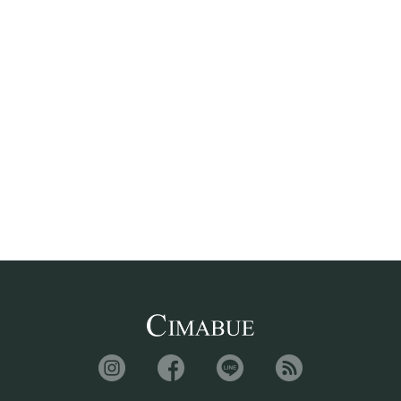
ビジネスバッグ
トートバッグ
バックパック・リュック
ショルダーバッグ
クラッチバッグ
ダレスバッグ
革財布・小物（革）
長財布
二つ折り財布
ミニ財布
マネークリップ
コインケース
フラグメントケース
キーケース・キーホルダー
名刺入れ
定期入れ・パスケース
IDカードホルダー
コードバン財布
クロコダイル財布