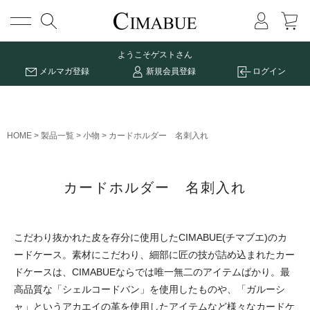
メニュー
ようこそ
ゲストさん
メルマガ登録
新規会員登録
ログイン
HOME
製品一覧
小物
カードホルダー 名刺入れ
カードホルダー 名刺入れ
こだわり抜かれた皮を存分に使用したCIMABUE(チマブエ)のカ
ードケース。素材にこだわり、細部に匠の技が詰め込まれたカー
ドケースは、CIMABUEならでは唯一無二のアイテムばかり。最
高品質な「シェルコードバン」を使用したものや、「ガルーシ
ャ」というアカエイの革を使用したアイテムなど様々なカードケ