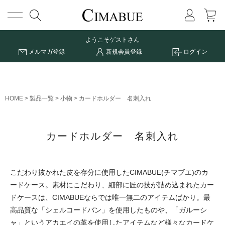
メニュー
ようこそ
ゲストさん
メルマガ登録
新規会員登録
ログイン
HOME
製品一覧
小物
カードホルダー 名刺入れ
カードホルダー 名刺入れ
こだわり抜かれた皮を存分に使用したCIMABUE(チマブエ)のカ
ードケース。素材にこだわり、細部に匠の技が詰め込まれたカー
ドケースは、CIMABUEならでは唯一無二のアイテムばかり。最
高品質な「シェルコードバン」を使用したものや、「ガルーシ
ャ」というアカエイの革を使用したアイテムなど様々なカードケ