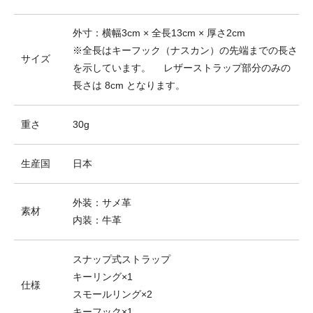
外寸：横幅3cm × 全長13cm × 厚さ2cm
※全長はキーフック（ナスカン）の先端までの長さ
サイズ
を示しています。 レザーストラップ部分のみの
長さは 8cm となります。
重さ
30g
生産国
日本
外装：サメ革
素材
内装：牛革
スナップ式ストラップ
キーリング×1
仕様
スモールリング×2
キーフック×1