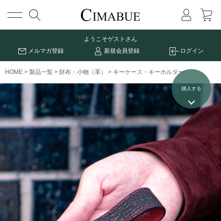
メニュー
ようこそ
ゲストさん
メルマガ登録
新規会員登録
ログイン
HOME
製品一覧
財布・小物（革）
キーケース・キーホルダー
サベル シ
購入する