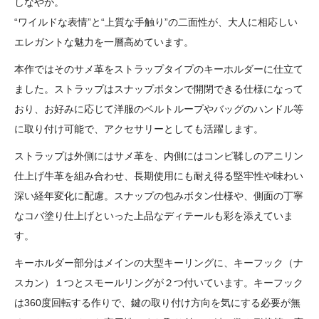
しなやか。
“ワイルドな表情”と“上質な手触り”の二面性が、大人に相応しい
エレガントな魅力を一層高めています。
本作ではそのサメ革をストラップタイプのキーホルダーに仕立て
ました。ストラップはスナップボタンで開閉できる仕様になって
おり、お好みに応じて洋服のベルトループやバッグのハンドル等
に取り付け可能で、アクセサリーとしても活躍します。
ストラップは外側にはサメ革を、内側にはコンビ鞣しのアニリン
仕上げ牛革を組み合わせ、長期使用にも耐え得る堅牢性や味わい
深い経年変化に配慮。スナップの包みボタン仕様や、側面の丁寧
なコバ塗り仕上げといった上品なディテールも彩を添えていま
す。
キーホルダー部分はメインの大型キーリングに、キーフック（ナ
スカン）１つとスモールリングが２つ付いています。キーフック
は360度回転する作りで、鍵の取り付け方向を気にする必要が無