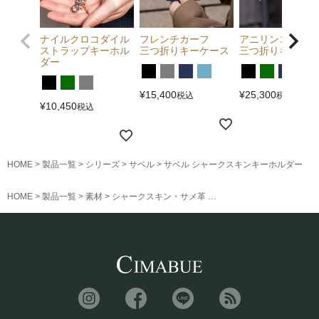
ナイルクロコダイル
フレンチカーフ
アニリンコードバ
ストラップキーホル
三つ折りキーケース
三つ折りキーケー
ダー
¥
15,400
¥
25,300
税込
税込
¥
10,450
税込
HOME
製品一覧
シリーズ
サベル
サベル シャークスキンキーホルダー
HOME
製品一覧
素材
シャークスキン・サメ革
サベル シャークスキンキ