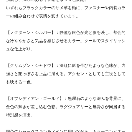
いずれもブラックカラーのサメ革を軸に、ファスナーや内装カラ
ーの組み合わせで表情を変えています。
【ノクターン・シルバー】：静謐な銀色が光と影を映し、都会的
な冷ややかさと気品を感じさせるカラー。クールでスタイリッシ
ュな仕上がり。
【クリムゾン・シャドウ】：深紅に影を帯びたような色味が、力
強さと艶っぽさを上品に湛える。アクセントとしても主役として
も映える一色。
【オブシディアン・ゴールド】：黒曜石のような深みを背景に、
金色の輝きが差し込む色彩。ラグジュアリーと無骨さが同居する
特別感を演出。
同色のシャークスキンをメインに用いながら、カラーコンビネー