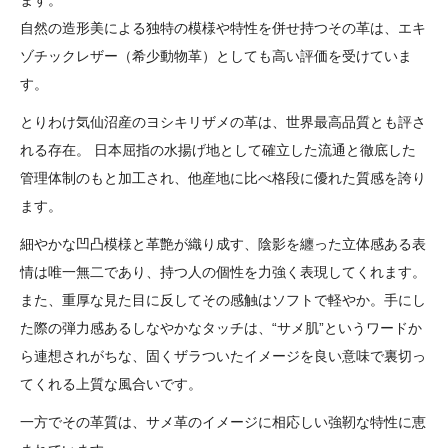
ます。
自然の造形美による独特の模様や特性を併せ持つその革は、エキ
ゾチックレザー（希少動物革）としても高い評価を受けていま
す。
とりわけ気仙沼産のヨシキリザメの革は、世界最高品質とも評さ
れる存在。 日本屈指の水揚げ地として確立した流通と徹底した
管理体制のもと加工され、他産地に比べ格段に優れた質感を誇り
ます。
細やかな凹凸模様と革艶が織り成す、陰影を纏った立体感ある表
情は唯一無二であり、持つ人の個性を力強く表現してくれます。
また、重厚な見た目に反してその感触はソフトで軽やか。手にし
た際の弾力感あるしなやかなタッチは、“サメ肌”というワードか
ら連想されがちな、固くザラついたイメージを良い意味で裏切っ
てくれる上質な風合いです。
一方でその革質は、サメ革のイメージに相応しい強靭な特性に恵