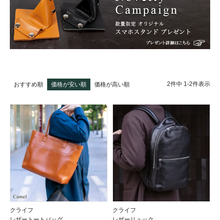
2
件中
1
-
2
件表示
おすすめ順
価格が安い順
価格が高い順
クライフ
クライフ
レザートートバッグ
レザーリュック