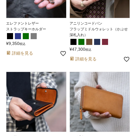
エレファントレザー
アニリンコードバン
ストラップキーホルダー
フラップミドルウォレット（かぶせ
深札入れ）
¥
9,350
税込
¥
47,300
税込
詳細を見る
詳細を見る