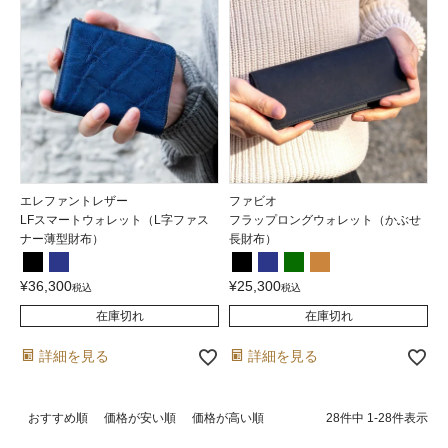
エレファントレザー
ファビオ
LFスマートウォレット（L字ファス
フラップロングウォレット（かぶせ
ナー薄型財布）
長財布）
¥
36,300
¥
25,300
税込
税込
在庫切れ
在庫切れ
詳細を見る
詳細を見る
28
件中
1
-
28
件表示
おすすめ順
価格が安い順
価格が高い順