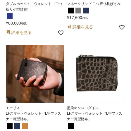
ダブルホックミニウォレット（二つ
マネークリップ 二つ折り札ばさみ
折り小型財布）
¥
17,600
税込
¥
88,000
税込
詳細を見る
詳細を見る
モーリス
墨染めクロコダイル
LFスマートウォレット（L字ファス
LFスマートウォレット（L字ファス
ナー薄型財布）
ナー薄型財布）