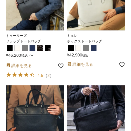
トゥールーズ
ミュレ
フラップトートバッグ
ボックストートバッグ
¥
42,900
¥
46,200
〜
税込
税込
詳細を見る
詳細を見る
4.5
（
2
）