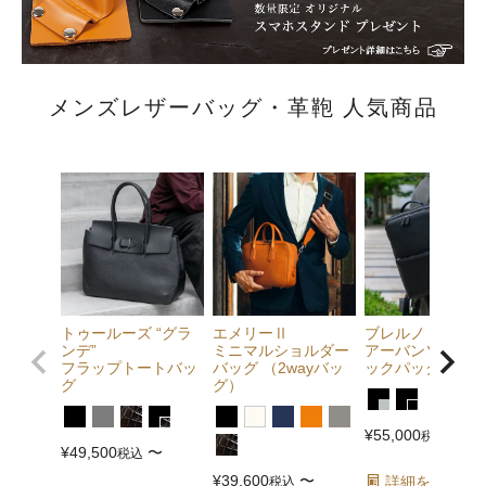
メンズレザーバッグ・革鞄 人気商品
トゥールーズ “グラ
エメリーⅡ
ブレルノ
ンデ”
ミニマルショルダー
アーバンソリッド
フラップトートバッ
バッグ （2wayバッ
ックパック
グ
グ）
¥
55,000
税込
¥
49,500
〜
税込
¥
39,600
〜
詳細を見る
税込