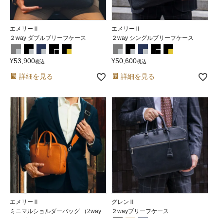
エメリーⅡ
エメリーⅡ
２way ダブルブリーフケース
２way シングルブリーフケース
¥
53,900
¥
50,600
税込
税込
詳細を見る
詳細を見る
エメリーⅡ
グレンⅡ
ミニマルショルダーバッグ （2way
２wayブリーフケース