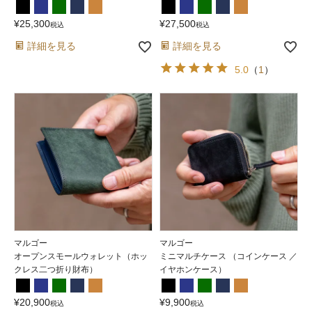
¥
25,300
¥
27,500
税込
税込
詳細を見る
詳細を見る
5.0
（
1
）
マルゴー
マルゴー
オープンスモールウォレット（ホッ
ミニマルチケース （コインケース ／
クレス二つ折り財布）
イヤホンケース）
¥
20,900
¥
9,900
税込
税込