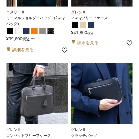
エメリーⅡ
グレンⅡ
ミニマルショルダーバッグ （2way
２wayブリーフケース
バッグ）
¥
41,800
税込
¥
39,600
〜
税込
詳細を見る
詳細を見る
グレンⅡ
グレンⅡ
コンパクトブリーフケース
クラッチバッグ