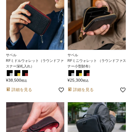
サベル
サベル
RFミドルウォレット（ラウンドファ
RFミニウォレット （ラウンドファス
スナー深札入れ）
ナー小型財布）
¥
38,500
¥
25,300
税込
税込
詳細を見る
詳細を見る