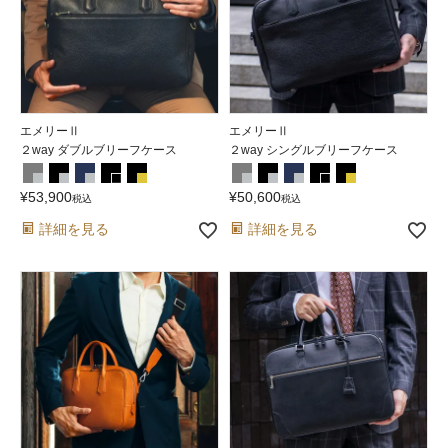
エメリーⅡ
エメリーⅡ
２way ダブルブリーフケース
２way シングルブリーフケース
¥
53,900
¥
50,600
税込
税込
詳細を見る
詳細を見る